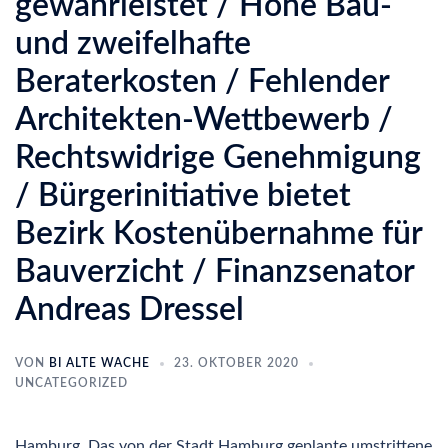
gewährleistet / Hohe Bau-
und zweifelhafte
Beraterkosten / Fehlender
Architekten-Wettbewerb /
Rechtswidrige Genehmigung
/ Bürgerinitiative bietet
Bezirk Kostenübernahme für
Bauverzicht / Finanzsenator
Andreas Dressel
VON
BI ALTE WACHE
23. OKTOBER 2020
UNCATEGORIZED
Hamburg. Das von der Stadt Hamburg geplante umstrittene